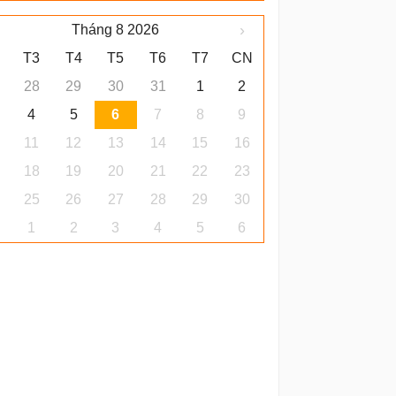
›
Tháng 8 2026
T3
T4
T5
T6
T7
CN
28
29
30
31
1
2
4
5
6
7
8
9
11
12
13
14
15
16
18
19
20
21
22
23
25
26
27
28
29
30
1
2
3
4
5
6