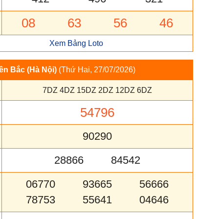
0
8
6
3
5
6
4
6
Xem Bảng Loto
ền Bắc (Hà Nội)
(Thứ Hai, 27/07/2026)
7DZ 4DZ 15DZ 2DZ 12DZ 6DZ
5
4
7
9
6
9
0
2
9
0
2
8
8
6
6
8
4
5
4
2
0
6
7
7
0
9
3
6
6
5
5
6
6
6
6
7
8
7
5
3
5
5
6
4
1
0
4
6
4
6