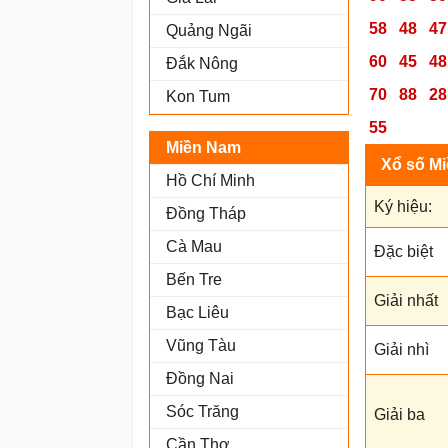
58
48
47
Quảng Ngãi
60
45
48
Đắk Nông
70
88
28
Kon Tum
55
Miền Nam
Xổ số
Mi
Hồ Chí Minh
Ký hiệu:
Đồng Tháp
Cà Mau
Đặc biệt
Bến Tre
Giải nhất
Bạc Liêu
Vũng Tàu
Giải nhì
Đồng Nai
Sóc Trăng
Giải ba
Cần Thơ