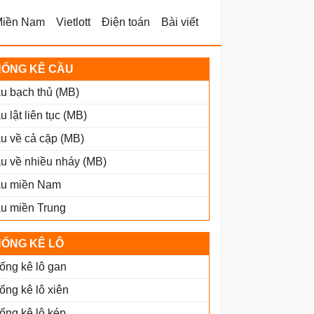
Miền Nam
Vietlott
Điện toán
Bài viết
HỐNG KÊ CẦU
u bạch thủ (MB)
u lật liên tục (MB)
u về cả cặp (MB)
u về nhiều nháy (MB)
u miền Nam
u miền Trung
HỐNG KÊ LÔ
ống kê lô gan
ống kê lô xiên
ống kê lô kép