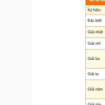
Xổ số
Mi
Ký hiệu:
Đặc biệt
Giải nhất
Giải nhì
Giải ba
Giải tư
Giải năm
Giải sáu