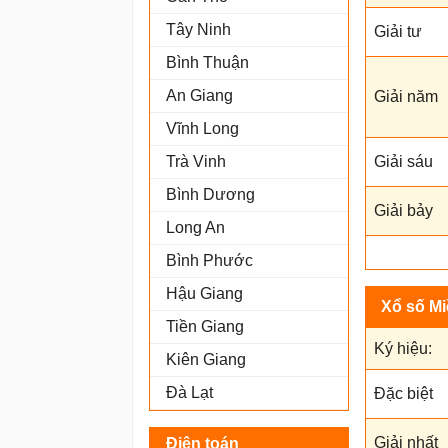
Tây Ninh
Giải tư
Bình Thuận
An Giang
Giải năm
Vĩnh Long
Trà Vinh
Giải sáu
Bình Dương
Giải bảy
Long An
Bình Phước
Hậu Giang
Xổ số
Mi
Tiền Giang
Ký hiệu:
Kiên Giang
Đà Lạt
Đặc biệt
Giải nhất
Điện toán