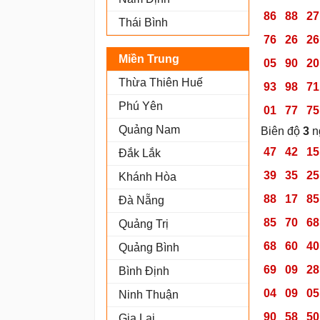
86
88
27
Thái Bình
76
26
26
Miền Trung
05
90
20
Thừa Thiên Huế
93
98
71
Phú Yên
01
77
75
Quảng Nam
Biên độ
3
n
47
42
15
Đắk Lắk
39
35
25
Khánh Hòa
88
17
85
Đà Nẵng
85
70
68
Quảng Trị
68
60
40
Quảng Bình
69
09
28
Bình Định
04
09
05
Ninh Thuận
90
58
50
Gia Lai