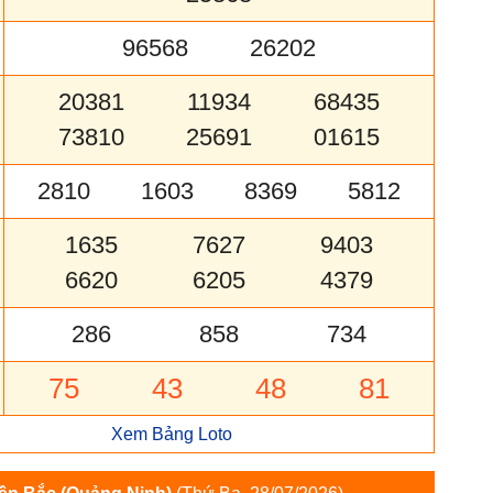
9
6
5
6
8
2
6
2
0
2
2
0
3
8
1
1
1
9
3
4
6
8
4
3
5
7
3
8
1
0
2
5
6
9
1
0
1
6
1
5
2
8
1
0
1
6
0
3
8
3
6
9
5
8
1
2
1
6
3
5
7
6
2
7
9
4
0
3
6
6
2
0
6
2
0
5
4
3
7
9
2
8
6
8
5
8
7
3
4
7
5
4
3
4
8
8
1
Xem Bảng Loto