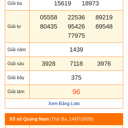
1
5
6
1
9
1
8
9
7
3
Giải ba
0
5
5
5
8
2
2
5
3
6
8
9
2
1
9
8
0
4
3
5
9
5
4
2
6
8
9
5
4
8
Giải tư
7
7
9
7
5
1
4
3
9
Giải năm
3
9
2
8
7
1
1
8
3
9
7
6
Giải sáu
3
7
5
Giải bảy
9
6
Giải tám
Xem Bảng Loto
Xổ số
Quảng Nam
(Thứ Ba, 14/07/2026)