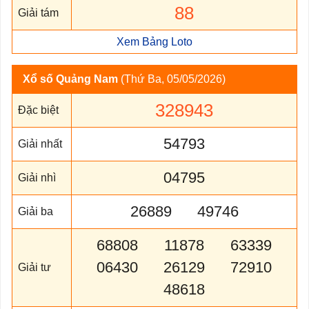
8
8
Giải tám
Xem Bảng Loto
Xổ số
Quảng Nam
(Thứ Ba, 05/05/2026)
3
2
8
9
4
3
Đặc biệt
5
4
7
9
3
Giải nhất
0
4
7
9
5
Giải nhì
2
6
8
8
9
4
9
7
4
6
Giải ba
6
8
8
0
8
1
1
8
7
8
6
3
3
3
9
0
6
4
3
0
2
6
1
2
9
7
2
9
1
0
Giải tư
4
8
6
1
8