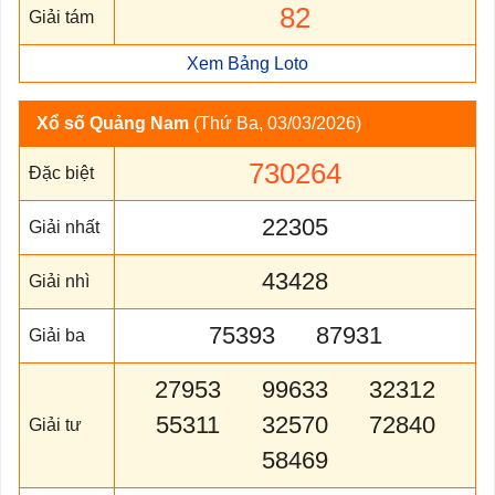
8
2
Giải tám
Xem Bảng Loto
Xổ số
Quảng Nam
(Thứ Ba, 03/03/2026)
7
3
0
2
6
4
Đặc biệt
2
2
3
0
5
Giải nhất
4
3
4
2
8
Giải nhì
7
5
3
9
3
8
7
9
3
1
Giải ba
2
7
9
5
3
9
9
6
3
3
3
2
3
1
2
5
5
3
1
1
3
2
5
7
0
7
2
8
4
0
Giải tư
5
8
4
6
9