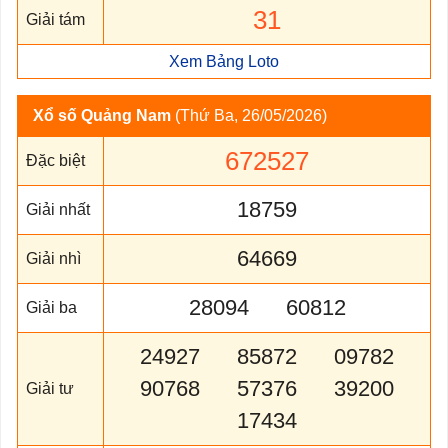
3
1
Giải tám
Xem Bảng Loto
Xổ số
Quảng Nam
(Thứ Ba, 26/05/2026)
6
7
2
5
2
7
Đặc biệt
1
8
7
5
9
Giải nhất
6
4
6
6
9
Giải nhì
2
8
0
9
4
6
0
8
1
2
Giải ba
2
4
9
2
7
8
5
8
7
2
0
9
7
8
2
9
0
7
6
8
5
7
3
7
6
3
9
2
0
0
Giải tư
1
7
4
3
4