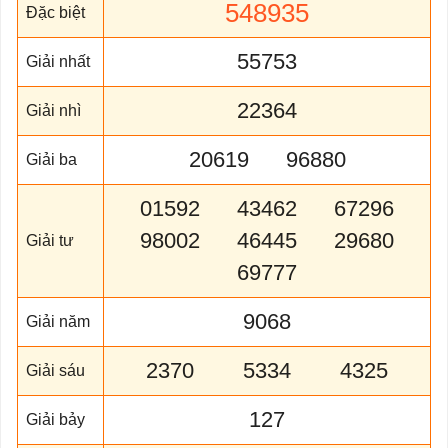
5
4
8
9
3
5
Đặc biệt
5
5
7
5
3
Giải nhất
2
2
3
6
4
Giải nhì
2
0
6
1
9
9
6
8
8
0
Giải ba
0
1
5
9
2
4
3
4
6
2
6
7
2
9
6
9
8
0
0
2
4
6
4
4
5
2
9
6
8
0
Giải tư
6
9
7
7
7
9
0
6
8
Giải năm
2
3
7
0
5
3
3
4
4
3
2
5
Giải sáu
1
2
7
Giải bảy