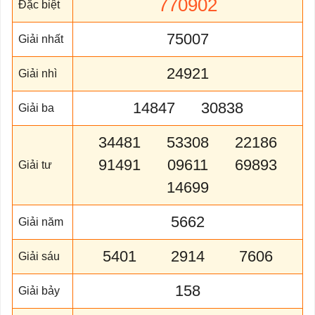
7
7
0
9
0
2
Đặc biệt
7
5
0
0
7
Giải nhất
2
4
9
2
1
Giải nhì
1
4
8
4
7
3
0
8
3
8
Giải ba
3
4
4
8
1
5
3
3
0
8
2
2
1
8
6
9
1
4
9
1
0
9
6
1
1
6
9
8
9
3
Giải tư
1
4
6
9
9
5
6
6
2
Giải năm
5
4
0
1
2
9
1
4
7
6
0
6
Giải sáu
1
5
8
Giải bảy