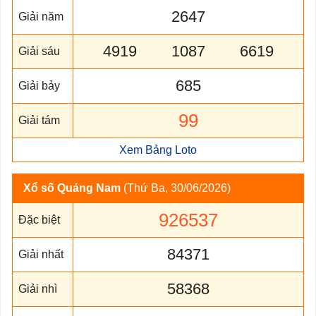
2
6
4
7
Giải năm
4
9
1
9
1
0
8
7
6
6
1
9
Giải sáu
6
8
5
Giải bảy
9
9
Giải tám
Xem Bảng Loto
Xổ số
Quảng Nam
(Thứ Ba, 30/06/2026)
9
2
6
5
3
7
Đặc biệt
8
4
3
7
1
Giải nhất
5
8
3
6
8
Giải nhì