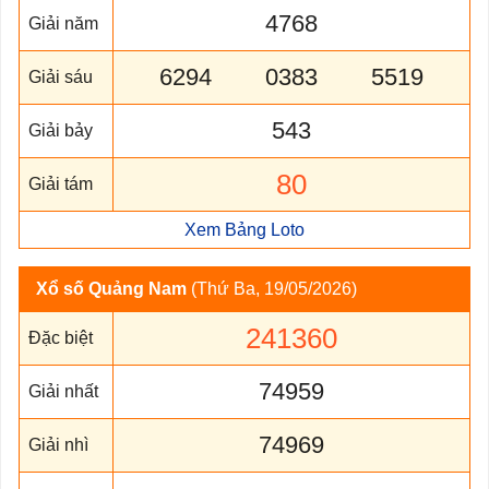
4
7
6
8
Giải năm
6
2
9
4
0
3
8
3
5
5
1
9
Giải sáu
5
4
3
Giải bảy
8
0
Giải tám
Xem Bảng Loto
Xổ số
Quảng Nam
(Thứ Ba, 19/05/2026)
2
4
1
3
6
0
Đặc biệt
7
4
9
5
9
Giải nhất
7
4
9
6
9
Giải nhì