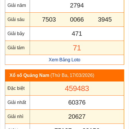
2
7
9
4
Giải năm
7
5
0
3
0
0
6
6
3
9
4
5
Giải sáu
4
7
1
Giải bảy
7
1
Giải tám
Xem Bảng Loto
Xổ số
Quảng Nam
(Thứ Ba, 17/03/2026)
4
5
9
4
8
3
Đặc biệt
6
0
3
7
6
Giải nhất
2
0
6
2
7
Giải nhì