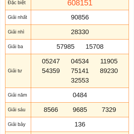
6
0
8
1
5
1
Đặc biệt
9
0
8
5
6
Giải nhất
2
8
3
3
0
Giải nhì
5
7
9
8
5
1
5
7
0
8
Giải ba
0
5
2
4
7
0
4
5
3
4
1
1
9
0
5
5
4
3
5
9
7
5
1
4
1
8
9
2
3
0
Giải tư
3
2
5
5
3
0
4
8
4
Giải năm
8
5
6
6
9
6
8
5
7
3
2
9
Giải sáu
1
3
6
Giải bảy