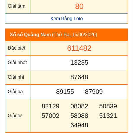
8
0
Giải tám
Xem Bảng Loto
Xổ số
Quảng Nam
(Thứ Ba, 16/06/2026)
6
1
1
4
8
2
Đặc biệt
1
3
2
3
5
Giải nhất
8
7
6
4
8
Giải nhì
8
9
1
5
5
8
7
9
0
9
Giải ba
8
2
1
2
9
0
8
0
8
2
5
0
8
3
9
5
7
0
0
2
5
8
0
8
8
5
1
3
2
1
Giải tư
6
4
9
4
8