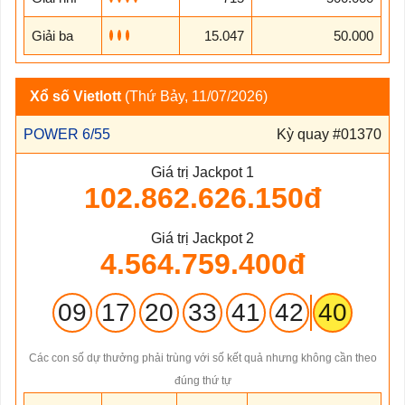
Giải ba
15.047
50.000
Xổ số
Vietlott
(Thứ Bảy, 11/07/2026)
POWER 6/55
Kỳ quay #01370
Giá trị Jackpot 1
102.862.626.150đ
Giá trị Jackpot 2
4.564.759.400đ
0
9
1
7
2
0
3
3
4
1
4
2
4
0
Các con số dự thưởng phải trùng với số kết quả nhưng không cần theo
đúng thứ tự