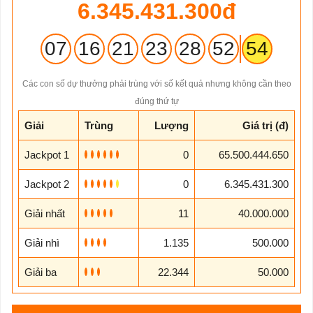
6.345.431.300đ
0
7
1
6
2
1
2
3
2
8
5
2
5
4
Các con số dự thưởng phải trùng với số kết quả nhưng không cần theo
đúng thứ tự
Giải
Trùng
Lượng
Giá trị (đ)
Jackpot 1
0
65.500.444.650
Jackpot 2
0
6.345.431.300
Giải nhất
11
40.000.000
Giải nhì
1.135
500.000
Giải ba
22.344
50.000