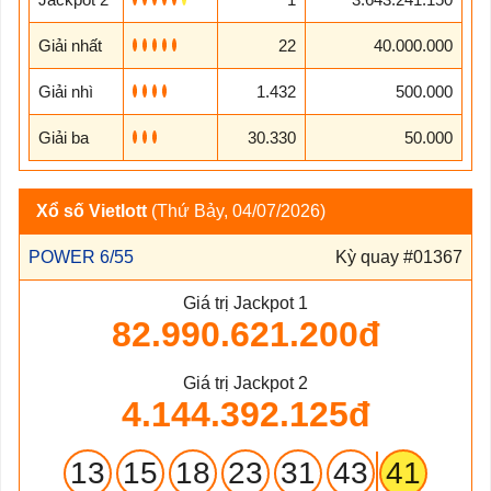
Giải nhất
22
40.000.000
Giải nhì
1.432
500.000
Giải ba
30.330
50.000
Xổ số
Vietlott
(Thứ Bảy, 04/07/2026)
POWER 6/55
Kỳ quay #01367
Giá trị Jackpot 1
82.990.621.200đ
Giá trị Jackpot 2
4.144.392.125đ
1
3
1
5
1
8
2
3
3
1
4
3
4
1