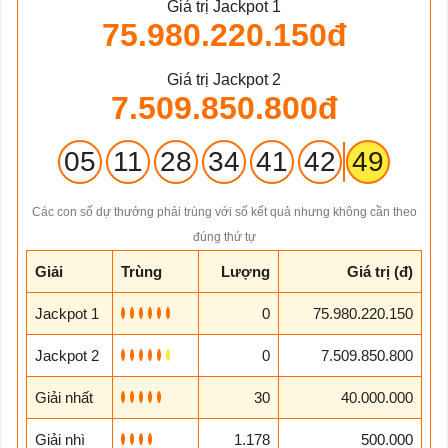
Giá trị Jackpot 1
75.980.220.150đ
Giá trị Jackpot 2
7.509.850.800đ
0
5
1
1
2
8
3
4
4
1
4
2
4
9
Các con số dự thưởng phải trùng với số kết quả nhưng không cần theo
đúng thứ tự
Giải
Trùng
Lượng
Giá trị (đ)
Jackpot 1
0
75.980.220.150
Jackpot 2
0
7.509.850.800
Giải nhất
30
40.000.000
Giải nhì
1.178
500.000