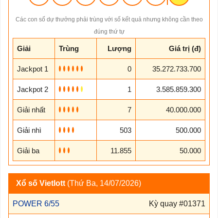
Các con số dự thưởng phải trùng với số kết quả nhưng không cần theo
đúng thứ tự
Giải
Trùng
Lượng
Giá trị (đ)
Jackpot 1
0
35.272.733.700
Jackpot 2
1
3.585.859.300
Giải nhất
7
40.000.000
Giải nhì
503
500.000
Giải ba
11.855
50.000
Xổ số
Vietlott
(Thứ Ba, 14/07/2026)
POWER 6/55
Kỳ quay #01371