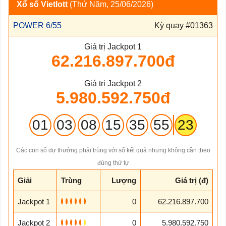
Xổ số
Vietlott
(Thứ Năm, 25/06/2026)
POWER 6/55
Kỳ quay #01363
Giá trị Jackpot 1
62.216.897.700đ
Giá trị Jackpot 2
5.980.592.750đ
0
1
0
3
0
8
1
5
3
5
5
5
2
3
Các con số dự thưởng phải trùng với số kết quả nhưng không cần theo
đúng thứ tự
Giải
Trùng
Lượng
Giá trị (đ)
Jackpot 1
0
62.216.897.700
Jackpot 2
0
5.980.592.750