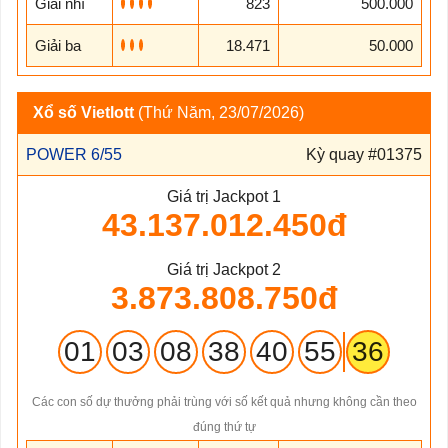
Giải nhì
823
500.000
Giải ba
18.471
50.000
Xổ số
Vietlott
(Thứ Năm, 23/07/2026)
POWER 6/55
Kỳ quay #01375
Giá trị Jackpot 1
43.137.012.450đ
Giá trị Jackpot 2
3.873.808.750đ
0
1
0
3
0
8
3
8
4
0
5
5
3
6
Các con số dự thưởng phải trùng với số kết quả nhưng không cần theo
đúng thứ tự