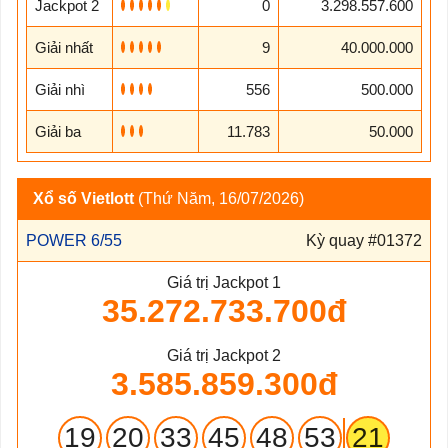
Jackpot 2
0
3.298.557.600
Giải nhất
9
40.000.000
Giải nhì
556
500.000
Giải ba
11.783
50.000
Xổ số
Vietlott
(Thứ Năm, 16/07/2026)
POWER 6/55
Kỳ quay #01372
Giá trị Jackpot 1
35.272.733.700đ
Giá trị Jackpot 2
3.585.859.300đ
1
9
2
0
3
3
4
5
4
8
5
3
2
1