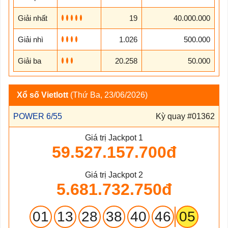
Giải nhất
19
40.000.000
Giải nhì
1.026
500.000
Giải ba
20.258
50.000
Xổ số
Vietlott
(Thứ Ba, 23/06/2026)
POWER 6/55
Kỳ quay #01362
Giá trị Jackpot 1
59.527.157.700đ
Giá trị Jackpot 2
5.681.732.750đ
0
1
1
3
2
8
3
8
4
0
4
6
0
5