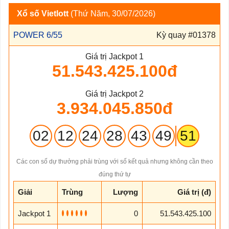
Xổ số
Vietlott
(Thứ Năm, 30/07/2026)
POWER 6/55
Kỳ quay #01378
Giá trị Jackpot 1
51.543.425.100đ
Giá trị Jackpot 2
3.934.045.850đ
0
2
1
2
2
4
2
8
4
3
4
9
5
1
Các con số dự thưởng phải trùng với số kết quả nhưng không cần theo
đúng thứ tự
Giải
Trùng
Lượng
Giá trị (đ)
Jackpot 1
0
51.543.425.100