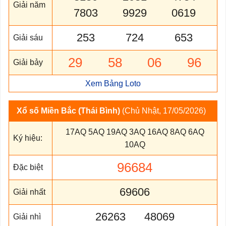
Giải năm
7
8
0
3
9
9
2
9
0
6
1
9
2
5
3
7
2
4
6
5
3
Giải sáu
2
9
5
8
0
6
9
6
Giải bảy
Xem Bảng Loto
Xổ số
Miền Bắc (Thái Bình)
(Chủ Nhật, 17/05/2026)
17AQ 5AQ 19AQ 3AQ 16AQ 8AQ 6AQ
Ký hiệu:
10AQ
9
6
6
8
4
Đặc biệt
6
9
6
0
6
Giải nhất
2
6
2
6
3
4
8
0
6
9
Giải nhì