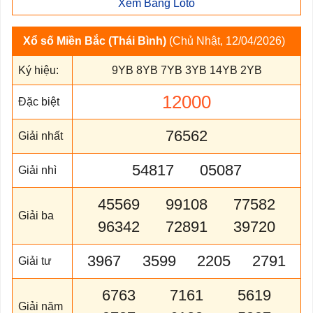
Xem Bảng Loto
Xổ số
Miền Bắc (Thái Bình)
(Chủ Nhật, 12/04/2026)
Ký hiệu:
9YB 8YB 7YB 3YB 14YB 2YB
1
2
0
0
0
Đặc biệt
7
6
5
6
2
Giải nhất
5
4
8
1
7
0
5
0
8
7
Giải nhì
4
5
5
6
9
9
9
1
0
8
7
7
5
8
2
Giải ba
9
6
3
4
2
7
2
8
9
1
3
9
7
2
0
3
9
6
7
3
5
9
9
2
2
0
5
2
7
9
1
Giải tư
6
7
6
3
7
1
6
1
5
6
1
9
Giải năm