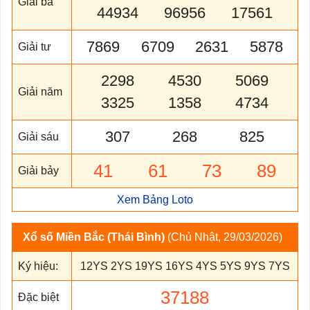
Giải ba
4
4
9
3
4
9
6
9
5
6
1
7
5
6
1
7
8
6
9
6
7
0
9
2
6
3
1
5
8
7
8
Giải tư
2
2
9
8
4
5
3
0
5
0
6
9
Giải năm
3
3
2
5
1
3
5
8
4
7
3
4
3
0
7
2
6
8
8
2
5
Giải sáu
4
1
6
1
7
3
8
9
Giải bảy
Xem Bảng Loto
Xổ số
Miền Bắc (Thái Bình)
(Chủ Nhật, 29/03/2026)
Ký hiệu:
12YS 2YS 19YS 16YS 4YS 5YS 9YS 7YS
3
7
1
8
8
Đặc biệt