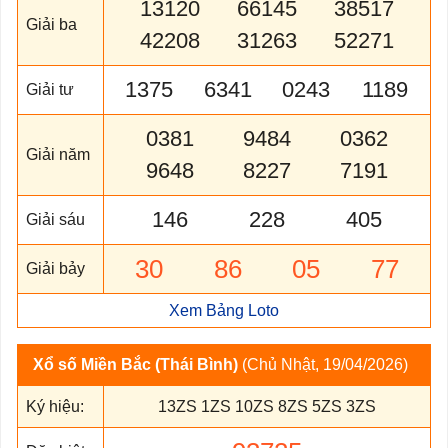
1
3
1
2
0
6
6
1
4
5
3
8
5
1
7
Giải ba
4
2
2
0
8
3
1
2
6
3
5
2
2
7
1
1
3
7
5
6
3
4
1
0
2
4
3
1
1
8
9
Giải tư
0
3
8
1
9
4
8
4
0
3
6
2
Giải năm
9
6
4
8
8
2
2
7
7
1
9
1
1
4
6
2
2
8
4
0
5
Giải sáu
3
0
8
6
0
5
7
7
Giải bảy
Xem Bảng Loto
Xổ số
Miền Bắc (Thái Bình)
(Chủ Nhật, 19/04/2026)
Ký hiệu:
13ZS 1ZS 10ZS 8ZS 5ZS 3ZS