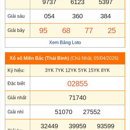
9
7
3
7
6
1
2
3
5
3
9
7
0
5
4
3
6
0
3
8
4
Giải sáu
9
5
6
8
7
7
2
5
Giải bảy
Xem Bảng Loto
Xổ số
Miền Bắc (Thái Bình)
(Chủ Nhật, 05/04/2026)
Ký hiệu:
3YK 7YK 12YK 5YK 15YK 8YK
0
2
8
5
5
Đặc biệt
7
1
7
4
0
Giải nhất
5
1
0
7
0
2
7
5
5
2
Giải nhì
3
2
4
4
9
3
9
9
5
9
9
3
5
9
9