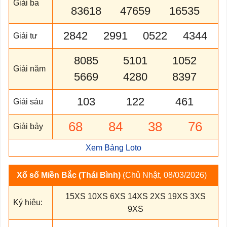
Giải ba
8
3
6
1
8
4
7
6
5
9
1
6
5
3
5
2
8
4
2
2
9
9
1
0
5
2
2
4
3
4
4
Giải tư
8
0
8
5
5
1
0
1
1
0
5
2
Giải năm
5
6
6
9
4
2
8
0
8
3
9
7
1
0
3
1
2
2
4
6
1
Giải sáu
6
8
8
4
3
8
7
6
Giải bảy
Xem Bảng Loto
Xổ số
Miền Bắc (Thái Bình)
(Chủ Nhật, 08/03/2026)
15XS 10XS 6XS 14XS 2XS 19XS 3XS
Ký hiệu:
9XS