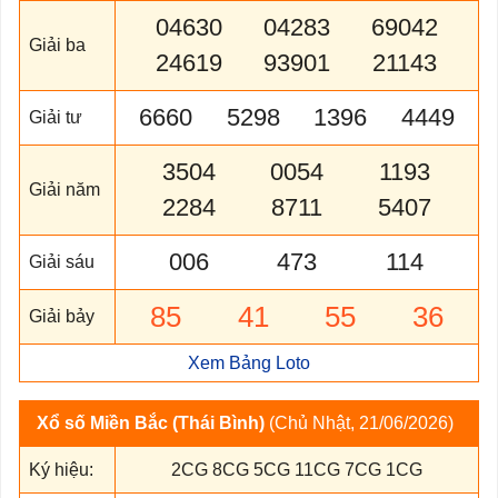
0
4
6
3
0
0
4
2
8
3
6
9
0
4
2
Giải ba
2
4
6
1
9
9
3
9
0
1
2
1
1
4
3
6
6
6
0
5
2
9
8
1
3
9
6
4
4
4
9
Giải tư
3
5
0
4
0
0
5
4
1
1
9
3
Giải năm
2
2
8
4
8
7
1
1
5
4
0
7
0
0
6
4
7
3
1
1
4
Giải sáu
8
5
4
1
5
5
3
6
Giải bảy
Xem Bảng Loto
Xổ số
Miền Bắc (Thái Bình)
(Chủ Nhật, 21/06/2026)
Ký hiệu:
2CG 8CG 5CG 11CG 7CG 1CG