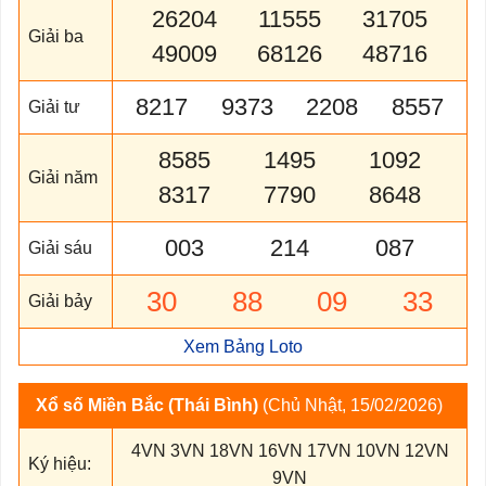
2
6
2
0
4
1
1
5
5
5
3
1
7
0
5
Giải ba
4
9
0
0
9
6
8
1
2
6
4
8
7
1
6
8
2
1
7
9
3
7
3
2
2
0
8
8
5
5
7
Giải tư
8
5
8
5
1
4
9
5
1
0
9
2
Giải năm
8
3
1
7
7
7
9
0
8
6
4
8
0
0
3
2
1
4
0
8
7
Giải sáu
3
0
8
8
0
9
3
3
Giải bảy
Xem Bảng Loto
Xổ số
Miền Bắc (Thái Bình)
(Chủ Nhật, 15/02/2026)
4VN 3VN 18VN 16VN 17VN 10VN 12VN
Ký hiệu:
9VN