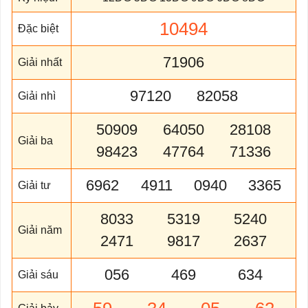
1
0
4
9
4
Đặc biệt
7
1
9
0
6
Giải nhất
9
7
1
2
0
8
2
0
5
8
Giải nhì
5
0
9
0
9
6
4
0
5
0
2
8
1
0
8
Giải ba
9
8
4
2
3
4
7
7
6
4
7
1
3
3
6
6
9
6
2
4
9
1
1
0
9
4
0
3
3
6
5
Giải tư
8
0
3
3
5
3
1
9
5
2
4
0
Giải năm
2
4
7
1
9
8
1
7
2
6
3
7
0
5
6
4
6
9
6
3
4
Giải sáu