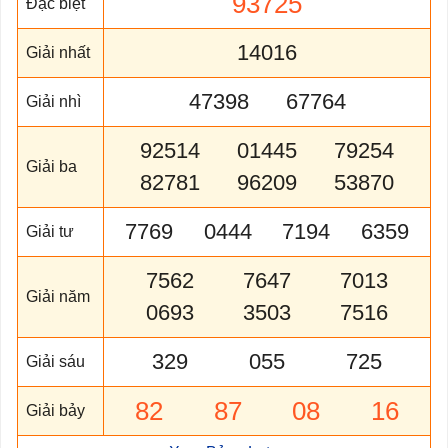
9
3
7
2
5
Đặc biệt
1
4
0
1
6
Giải nhất
4
7
3
9
8
6
7
7
6
4
Giải nhì
9
2
5
1
4
0
1
4
4
5
7
9
2
5
4
Giải ba
8
2
7
8
1
9
6
2
0
9
5
3
8
7
0
7
7
6
9
0
4
4
4
7
1
9
4
6
3
5
9
Giải tư
7
5
6
2
7
6
4
7
7
0
1
3
Giải năm
0
6
9
3
3
5
0
3
7
5
1
6
3
2
9
0
5
5
7
2
5
Giải sáu
8
2
8
7
0
8
1
6
Giải bảy