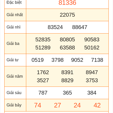
8
1
3
3
6
Đặc biệt
2
2
0
7
5
Giải nhất
8
3
5
2
4
8
8
6
4
7
Giải nhì
5
2
8
3
5
8
0
8
0
5
9
0
5
8
3
Giải ba
5
1
2
8
9
6
3
5
8
8
5
0
1
6
2
0
5
1
9
3
7
9
8
9
0
5
2
7
1
3
8
Giải tư
1
7
6
2
8
3
9
1
8
9
4
7
Giải năm
3
5
2
7
8
8
2
9
3
7
5
3
7
8
7
3
6
5
3
8
4
Giải sáu
7
4
2
7
2
4
4
2
Giải bảy