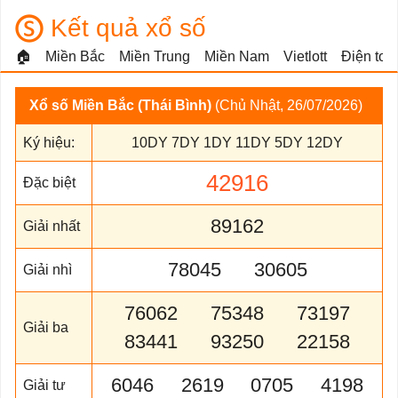
Kết quả xổ số
🏠
Miền Bắc
Miền Trung
Miền Nam
Vietlott
Điện toá
Xổ số
Miền Bắc (Thái Bình)
(Chủ Nhật, 26/07/2026)
Ký hiệu:
10DY 7DY 1DY 11DY 5DY 12DY
4
2
9
1
6
Đặc biệt
8
9
1
6
2
Giải nhất
7
8
0
4
5
3
0
6
0
5
Giải nhì
7
6
0
6
2
7
5
3
4
8
7
3
1
9
7
Giải ba
8
3
4
4
1
9
3
2
5
0
2
2
1
5
8
6
0
4
6
2
6
1
9
0
7
0
5
4
1
9
8
Giải tư