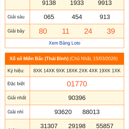
9
1
3
8
1
9
3
3
9
9
1
3
0
6
5
4
5
4
9
1
3
Giải sáu
8
0
1
1
2
4
3
9
Giải bảy
Xem Bảng Loto
Xổ số
Miền Bắc (Thái Bình)
(Chủ Nhật, 15/03/2026)
Ký hiệu:
8XK 14XK 9XK 18XK 2XK 4XK 19XK 1XK
0
1
7
7
0
Đặc biệt
9
0
3
9
6
Giải nhất
9
3
6
2
0
8
8
0
1
3
Giải nhì
3
1
3
0
7
2
9
1
9
8
5
5
8
5
7