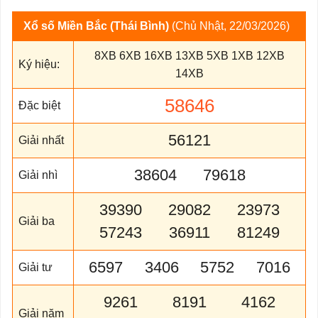
Xổ số
Miền Bắc (Thái Bình)
(Chủ Nhật, 22/03/2026)
8XB 6XB 16XB 13XB 5XB 1XB 12XB
Ký hiệu:
14XB
5
8
6
4
6
Đặc biệt
5
6
1
2
1
Giải nhất
3
8
6
0
4
7
9
6
1
8
Giải nhì
3
9
3
9
0
2
9
0
8
2
2
3
9
7
3
Giải ba
5
7
2
4
3
3
6
9
1
1
8
1
2
4
9
6
5
9
7
3
4
0
6
5
7
5
2
7
0
1
6
Giải tư
9
2
6
1
8
1
9
1
4
1
6
2
Giải năm