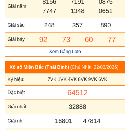
8
1
5
6
7
1
9
1
0
8
7
5
Giải năm
7
7
4
7
1
3
4
8
0
6
5
1
2
4
8
3
5
7
8
9
0
Giải sáu
9
2
7
3
6
0
7
7
Giải bảy
Xem Bảng Loto
Xổ số
Miền Bắc (Thái Bình)
(Chủ Nhật, 22/02/2026)
Ký hiệu:
7VK 1VK 4VK 8VK 9VK 6VK
6
4
5
1
2
Đặc biệt
3
2
8
8
8
Giải nhất
1
6
8
0
1
4
7
8
1
4
Giải nhì