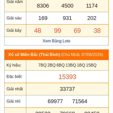
Giải năm
8
3
0
6
4
5
0
0
1
1
7
4
1
6
9
9
3
1
2
0
2
Giải sáu
4
8
9
9
6
9
3
8
Giải bảy
Xem Bảng Loto
Xổ số
Miền Bắc (Thái Bình)
(Chủ Nhật, 07/06/2026)
Ký hiệu:
7BQ 2BQ 6BQ 13BQ 1BQ 15BQ
1
5
3
9
3
Đặc biệt
3
3
7
3
7
Giải nhất
6
9
9
7
7
7
1
5
6
4
Giải nhì