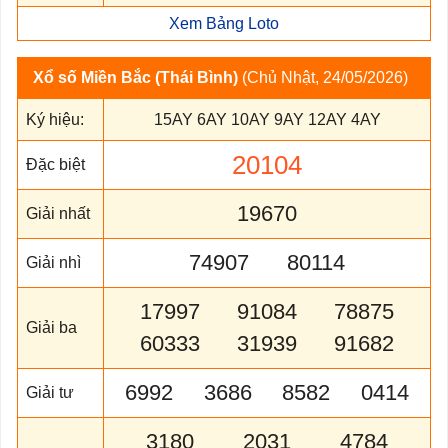
Xem Bảng Loto
Xổ số
Miền Bắc (Thái Bình)
(Chủ Nhật, 24/05/2026)
Ký hiệu:
15AY 6AY 10AY 9AY 12AY 4AY
2
0
1
0
4
Đặc biệt
1
9
6
7
0
Giải nhất
7
4
9
0
7
8
0
1
1
4
Giải nhì
1
7
9
9
7
9
1
0
8
4
7
8
8
7
5
Giải ba
6
0
3
3
3
3
1
9
3
9
9
1
6
8
2
6
9
9
2
3
6
8
6
8
5
8
2
0
4
1
4
Giải tư
3
1
8
0
2
0
3
1
4
7
8
4