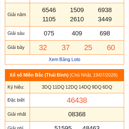
6
5
4
6
1
5
0
9
6
9
3
8
Giải năm
1
1
0
5
2
6
1
0
3
4
4
9
0
7
5
4
0
9
6
9
8
Giải sáu
3
2
3
7
2
5
6
0
Giải bảy
Xem Bảng Loto
Xổ số
Miền Bắc (Thái Bình)
(Chủ Nhật, 19/07/2026)
Ký hiệu:
3DQ 11DQ 12DQ 14DQ 9DQ 6DQ
4
6
4
3
8
Đặc biệt
0
8
3
6
8
Giải nhất
5
1
5
9
5
4
8
4
6
3
Giải nhì