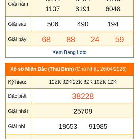
Giải năm
1
1
3
7
8
1
9
1
6
0
4
8
5
0
6
4
9
0
1
9
4
Giải sáu
6
8
8
8
2
4
5
9
Giải bảy
Xem Bảng Loto
Xổ số
Miền Bắc (Thái Bình)
(Chủ Nhật, 26/04/2026)
Ký hiệu:
12ZK 3ZK 2ZK 8ZK 10ZK 1ZK
3
8
2
2
8
Đặc biệt
2
5
7
0
8
Giải nhất
1
8
6
5
3
9
1
9
8
5
Giải nhì