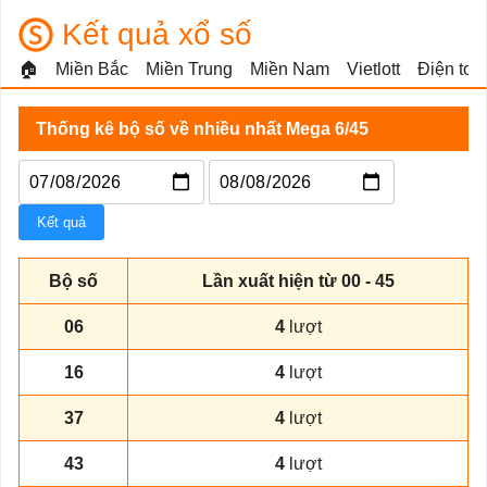
Kết quả xổ số
🏠
Miền Bắc
Miền Trung
Miền Nam
Vietlott
Điện toá
Thống kê bộ số về nhiều nhất Mega 6/45
Kết quả
Bộ số
Lần xuất hiện từ 00 - 45
06
4
lượt
16
4
lượt
37
4
lượt
43
4
lượt