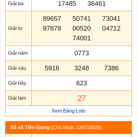
1
7
4
8
5
3
6
4
6
1
Giải ba
8
9
6
5
7
5
0
7
4
1
7
3
0
4
1
9
7
8
7
8
0
0
5
2
0
0
4
7
1
2
Giải tư
7
4
0
0
1
0
7
7
3
Giải năm
5
9
1
6
3
2
4
8
7
3
8
6
Giải sáu
6
2
3
Giải bảy
2
7
Giải tám
Xem Bảng Loto
Xổ số
Tiền Giang
(Chủ Nhật, 12/07/2026)