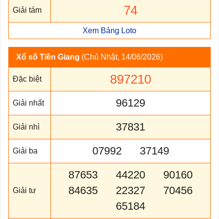
7
4
Giải tám
Xem Bảng Loto
Xổ số
Tiền Giang
(Chủ Nhật, 14/06/2026)
8
9
7
2
1
0
Đặc biệt
9
6
1
2
9
Giải nhất
3
7
8
3
1
Giải nhì
0
7
9
9
2
3
7
1
4
9
Giải ba
8
7
6
5
3
4
4
2
2
0
9
0
1
6
0
8
4
6
3
5
2
2
3
2
7
7
0
4
5
6
Giải tư
6
5
1
8
4