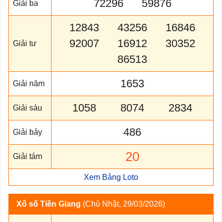
7
2
2
9
6
5
9
8
7
6
Giải ba
1
2
8
4
3
4
3
2
5
6
1
6
8
4
6
9
2
0
0
7
1
6
9
1
2
3
0
3
5
2
Giải tư
8
6
5
1
3
1
6
5
3
Giải năm
1
0
5
8
8
0
7
4
2
8
3
4
Giải sáu
4
8
6
Giải bảy
2
0
Giải tám
Xem Bảng Loto
Xổ số
Tiền Giang
(Chủ Nhật, 29/03/2026)