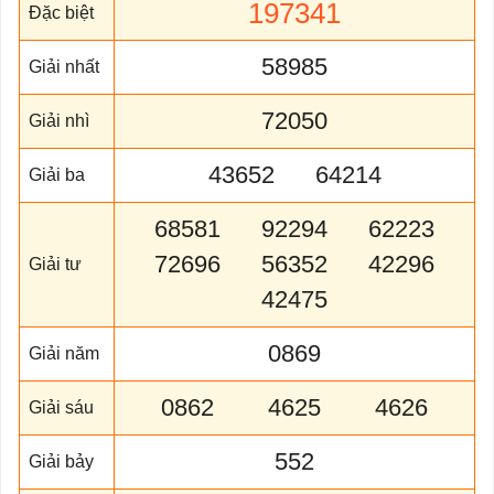
1
9
7
3
4
1
Đặc biệt
5
8
9
8
5
Giải nhất
7
2
0
5
0
Giải nhì
4
3
6
5
2
6
4
2
1
4
Giải ba
6
8
5
8
1
9
2
2
9
4
6
2
2
2
3
7
2
6
9
6
5
6
3
5
2
4
2
2
9
6
Giải tư
4
2
4
7
5
0
8
6
9
Giải năm
0
8
6
2
4
6
2
5
4
6
2
6
Giải sáu
5
5
2
Giải bảy