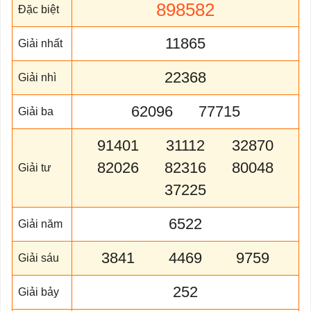
8
9
8
5
8
2
Đặc biệt
1
1
8
6
5
Giải nhất
2
2
3
6
8
Giải nhì
6
2
0
9
6
7
7
7
1
5
Giải ba
9
1
4
0
1
3
1
1
1
2
3
2
8
7
0
8
2
0
2
6
8
2
3
1
6
8
0
0
4
8
Giải tư
3
7
2
2
5
6
5
2
2
Giải năm
3
8
4
1
4
4
6
9
9
7
5
9
Giải sáu
2
5
2
Giải bảy