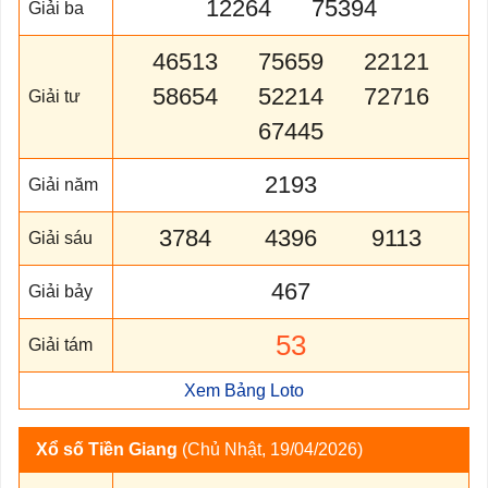
1
2
2
6
4
7
5
3
9
4
Giải ba
4
6
5
1
3
7
5
6
5
9
2
2
1
2
1
5
8
6
5
4
5
2
2
1
4
7
2
7
1
6
Giải tư
6
7
4
4
5
2
1
9
3
Giải năm
3
7
8
4
4
3
9
6
9
1
1
3
Giải sáu
4
6
7
Giải bảy
5
3
Giải tám
Xem Bảng Loto
Xổ số
Tiền Giang
(Chủ Nhật, 19/04/2026)