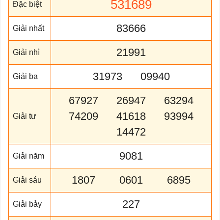
5
3
1
6
8
9
Đặc biệt
8
3
6
6
6
Giải nhất
2
1
9
9
1
Giải nhì
3
1
9
7
3
0
9
9
4
0
Giải ba
6
7
9
2
7
2
6
9
4
7
6
3
2
9
4
7
4
2
0
9
4
1
6
1
8
9
3
9
9
4
Giải tư
1
4
4
7
2
9
0
8
1
Giải năm
1
8
0
7
0
6
0
1
6
8
9
5
Giải sáu
2
2
7
Giải bảy