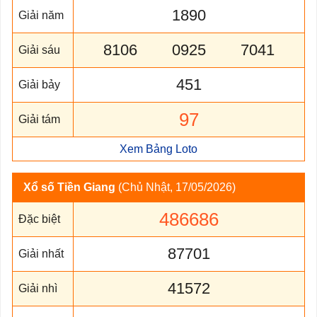
1
8
9
0
Giải năm
8
1
0
6
0
9
2
5
7
0
4
1
Giải sáu
4
5
1
Giải bảy
9
7
Giải tám
Xem Bảng Loto
Xổ số
Tiền Giang
(Chủ Nhật, 17/05/2026)
4
8
6
6
8
6
Đặc biệt
8
7
7
0
1
Giải nhất
4
1
5
7
2
Giải nhì