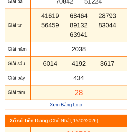
7
0
8
4
2
5
1
2
2
4
Giải ba
4
1
6
1
9
6
8
4
6
4
2
8
7
9
3
5
6
4
5
9
8
9
1
3
2
8
3
0
4
4
Giải tư
6
3
9
4
1
2
0
3
8
Giải năm
6
0
1
4
4
1
9
2
3
6
1
7
Giải sáu
4
3
4
Giải bảy
2
8
Giải tám
Xem Bảng Loto
Xổ số
Tiền Giang
(Chủ Nhật, 15/02/2026)