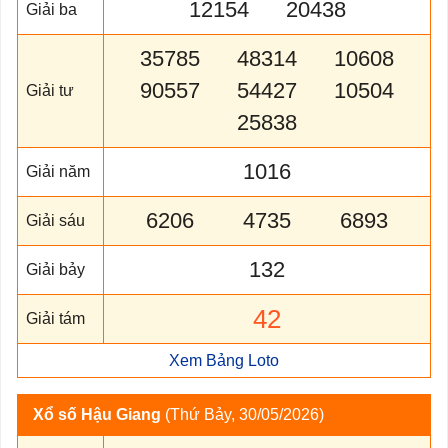
1
2
1
5
4
2
0
4
3
8
Giải ba
3
5
7
8
5
4
8
3
1
4
1
0
6
0
8
9
0
5
5
7
5
4
4
2
7
1
0
5
0
4
Giải tư
2
5
8
3
8
1
0
1
6
Giải năm
6
2
0
6
4
7
3
5
6
8
9
3
Giải sáu
1
3
2
Giải bảy
4
2
Giải tám
Xem Bảng Loto
Xổ số
Hậu Giang
(Thứ Bảy, 30/05/2026)