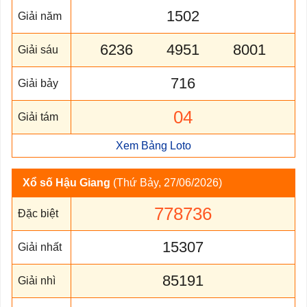
1
5
0
2
Giải năm
6
2
3
6
4
9
5
1
8
0
0
1
Giải sáu
7
1
6
Giải bảy
0
4
Giải tám
Xem Bảng Loto
Xổ số
Hậu Giang
(Thứ Bảy, 27/06/2026)
7
7
8
7
3
6
Đặc biệt
1
5
3
0
7
Giải nhất
8
5
1
9
1
Giải nhì