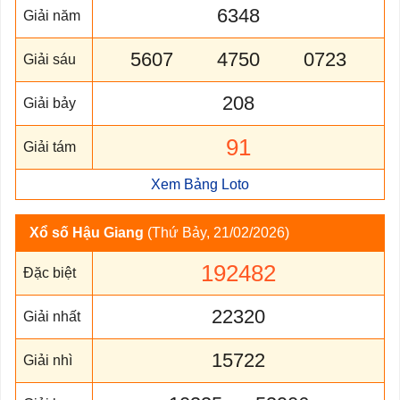
6
3
4
8
Giải năm
5
6
0
7
4
7
5
0
0
7
2
3
Giải sáu
2
0
8
Giải bảy
9
1
Giải tám
Xem Bảng Loto
Xổ số
Hậu Giang
(Thứ Bảy, 21/02/2026)
1
9
2
4
8
2
Đặc biệt
2
2
3
2
0
Giải nhất
1
5
7
2
2
Giải nhì