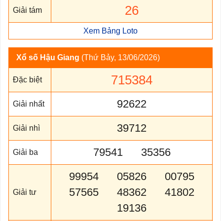
2
6
Giải tám
Xem Bảng Loto
Xổ số
Hậu Giang
(Thứ Bảy, 13/06/2026)
7
1
5
3
8
4
Đặc biệt
9
2
6
2
2
Giải nhất
3
9
7
1
2
Giải nhì
7
9
5
4
1
3
5
3
5
6
Giải ba
9
9
9
5
4
0
5
8
2
6
0
0
7
9
5
5
7
5
6
5
4
8
3
6
2
4
1
8
0
2
Giải tư
1
9
1
3
6