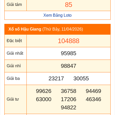
8
5
Giải tám
Xem Bảng Loto
Xổ số
Hậu Giang
(Thứ Bảy, 11/04/2026)
1
0
4
8
8
8
Đặc biệt
9
5
9
8
5
Giải nhất
9
8
8
4
7
Giải nhì
2
3
2
1
7
3
0
0
5
5
Giải ba
9
9
6
2
6
3
6
7
5
8
9
4
4
6
9
6
3
0
0
0
1
7
2
0
6
4
6
3
4
6
Giải tư
9
4
8
2
2