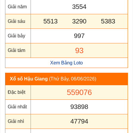
3
5
5
4
Giải năm
5
5
1
3
3
2
9
0
5
3
8
3
Giải sáu
9
9
7
Giải bảy
9
3
Giải tám
Xem Bảng Loto
Xổ số
Hậu Giang
(Thứ Bảy, 06/06/2026)
5
5
9
0
7
6
Đặc biệt
9
3
8
9
8
Giải nhất
4
7
7
9
4
Giải nhì