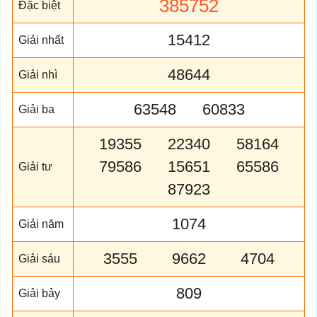
3
8
5
7
5
2
Đặc biệt
1
5
4
1
2
Giải nhất
4
8
6
4
4
Giải nhì
6
3
5
4
8
6
0
8
3
3
Giải ba
1
9
3
5
5
2
2
3
4
0
5
8
1
6
4
7
9
5
8
6
1
5
6
5
1
6
5
5
8
6
Giải tư
8
7
9
2
3
1
0
7
4
Giải năm
3
5
5
5
9
6
6
2
4
7
0
4
Giải sáu
8
0
9
Giải bảy