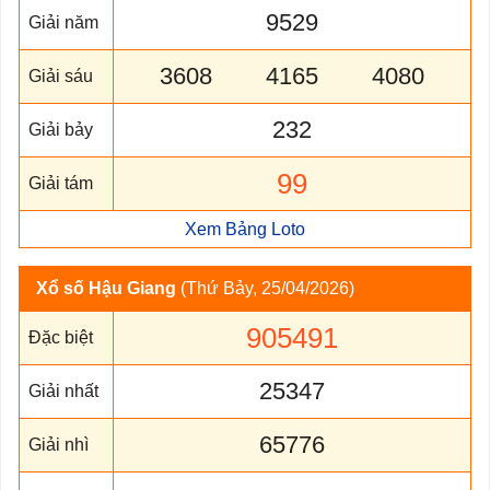
9
5
2
9
Giải năm
3
6
0
8
4
1
6
5
4
0
8
0
Giải sáu
2
3
2
Giải bảy
9
9
Giải tám
Xem Bảng Loto
Xổ số
Hậu Giang
(Thứ Bảy, 25/04/2026)
9
0
5
4
9
1
Đặc biệt
2
5
3
4
7
Giải nhất
6
5
7
7
6
Giải nhì