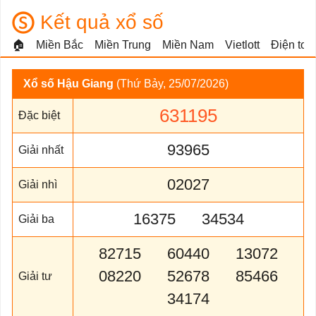
Kết quả xổ số
🏠
Miền Bắc
Miền Trung
Miền Nam
Vietlott
Điện toá
Xổ số
Hậu Giang
(Thứ Bảy, 25/07/2026)
6
3
1
1
9
5
Đặc biệt
9
3
9
6
5
Giải nhất
0
2
0
2
7
Giải nhì
1
6
3
7
5
3
4
5
3
4
Giải ba
8
2
7
1
5
6
0
4
4
0
1
3
0
7
2
0
8
2
2
0
5
2
6
7
8
8
5
4
6
6
Giải tư
3
4
1
7
4