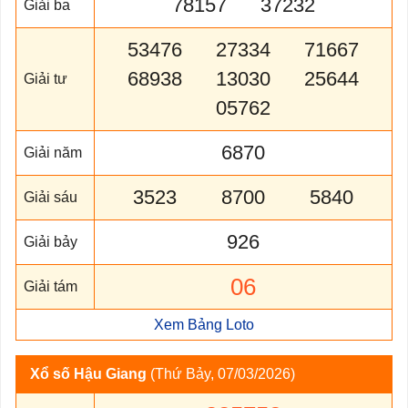
7
8
1
5
7
3
7
2
3
2
Giải ba
5
3
4
7
6
2
7
3
3
4
7
1
6
6
7
6
8
9
3
8
1
3
0
3
0
2
5
6
4
4
Giải tư
0
5
7
6
2
6
8
7
0
Giải năm
3
5
2
3
8
7
0
0
5
8
4
0
Giải sáu
9
2
6
Giải bảy
0
6
Giải tám
Xem Bảng Loto
Xổ số
Hậu Giang
(Thứ Bảy, 07/03/2026)