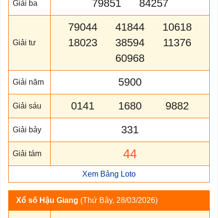
7
9
8
5
1
8
4
2
5
7
Giải ba
7
9
0
4
4
4
1
8
4
4
1
0
6
1
8
1
8
0
2
3
3
8
5
9
4
1
1
3
7
6
Giải tư
6
0
9
6
8
5
9
0
0
Giải năm
0
1
4
1
1
6
8
0
9
8
8
2
Giải sáu
3
3
1
Giải bảy
4
4
Giải tám
Xem Bảng Loto
Xổ số
Hậu Giang
(Thứ Bảy, 28/03/2026)