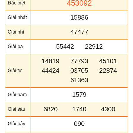
4
5
3
0
9
2
Đặc biệt
1
5
8
8
6
Giải nhất
4
7
4
7
7
Giải nhì
5
5
4
4
2
2
2
9
1
2
Giải ba
1
4
8
1
9
7
7
7
9
3
4
5
1
0
1
4
4
4
2
4
0
3
7
0
5
2
2
8
7
4
Giải tư
6
1
3
6
3
1
5
7
9
Giải năm
6
8
2
0
1
7
4
0
4
3
0
0
Giải sáu
0
9
0
Giải bảy