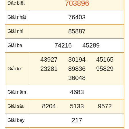
7
0
3
8
9
6
Đặc biệt
7
6
4
0
3
Giải nhất
8
5
8
8
7
Giải nhì
7
4
2
1
6
4
5
2
8
9
Giải ba
4
3
9
2
7
3
0
1
9
4
4
5
1
6
5
2
3
2
8
1
8
9
8
3
6
9
5
8
2
9
Giải tư
3
6
0
4
8
4
6
8
3
Giải năm
8
2
0
4
5
1
3
3
9
5
7
2
Giải sáu
2
1
7
Giải bảy