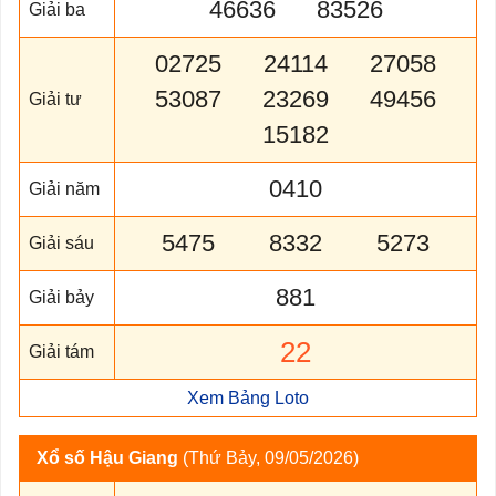
4
6
6
3
6
8
3
5
2
6
Giải ba
0
2
7
2
5
2
4
1
1
4
2
7
0
5
8
5
3
0
8
7
2
3
2
6
9
4
9
4
5
6
Giải tư
1
5
1
8
2
0
4
1
0
Giải năm
5
4
7
5
8
3
3
2
5
2
7
3
Giải sáu
8
8
1
Giải bảy
2
2
Giải tám
Xem Bảng Loto
Xổ số
Hậu Giang
(Thứ Bảy, 09/05/2026)