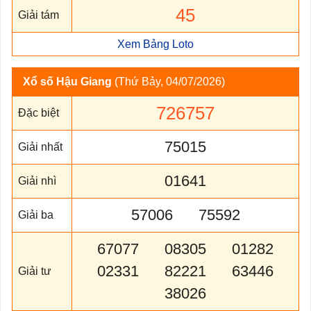
4
5
Giải tám
Xem Bảng Loto
Xổ số
Hậu Giang
(Thứ Bảy, 04/07/2026)
7
2
6
7
5
7
Đặc biệt
7
5
0
1
5
Giải nhất
0
1
6
4
1
Giải nhì
5
7
0
0
6
7
5
5
9
2
Giải ba
6
7
0
7
7
0
8
3
0
5
0
1
2
8
2
0
2
3
3
1
8
2
2
2
1
6
3
4
4
6
Giải tư
3
8
0
2
6