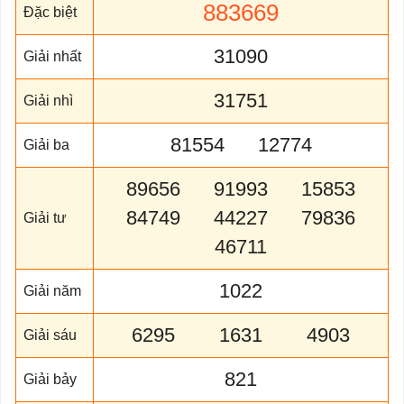
8
8
3
6
6
9
Đặc biệt
3
1
0
9
0
Giải nhất
3
1
7
5
1
Giải nhì
8
1
5
5
4
1
2
7
7
4
Giải ba
8
9
6
5
6
9
1
9
9
3
1
5
8
5
3
8
4
7
4
9
4
4
2
2
7
7
9
8
3
6
Giải tư
4
6
7
1
1
1
0
2
2
Giải năm
6
2
9
5
1
6
3
1
4
9
0
3
Giải sáu
8
2
1
Giải bảy